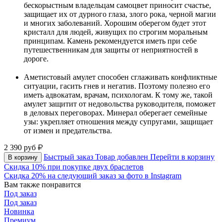
бескорыстным владельцам самоцвет приносит счастье,
защищает их от дурного глаза, злого рока, черной магии
и многих заболеваний. Хорошим оберегом будет этот
кристалл для людей, живущих по строгим моральным
принципам. Камень рекомендуется иметь при себе
путешественникам для защиты от неприятностей в
дороге.
⠀
Аметистовый амулет способен сглаживать конфликтные
ситуации, гасить гнев и негатив. Поэтому полезно его
иметь адвокатам, врачам, психологам. К тому же, такой
амулет защитит от недовольства руководителя, поможет
в деловых переговорах. Минерал оберегает семейные
узы: укрепляет отношения между супругами, защищает
от измен и предательства.
2 390
руб
Быстрый заказ
Товар добавлен
Перейти в корзину
В корзину
Скидка 10% при покупке двух браслетов
Скидка 20% на следующий заказ за фото в Instagram
Вам также понравится
Под заказ
Под заказ
Новинка
Премиум