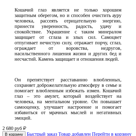
Кошачий глаз является не только хорошим
защитным оберегом, но и способен очистить ауру
человека, рассеять отрицательную энергию,
принести уверенность, радость, удачу и
спокойствие. Украшение с таким минералом
защищает от сглаза и злых сил. Самоцвет
отпугивает нечистую силу, отражает порчу, сглаз,
ограждает от воровства, недругов,
насильственного лишения жизни и других бед и
несчастий. Камень защищает и отношения людей.
Он препятствует расставанию влюбленных,
сохраняет доброжелательную атмосферу в семье и
помогает влюбленным избежать измен. Кошачий
глаз – это амулет, который воздействует на
человека, на ментальном уровне. Он повышает
самооценку, улучшает настроение и помогает
избавиться от мрачных мыслей и негативных
эмоций.
2 680
руб
Быстрый заказ
Товар добавлен
Перейти в корзину
В корзину