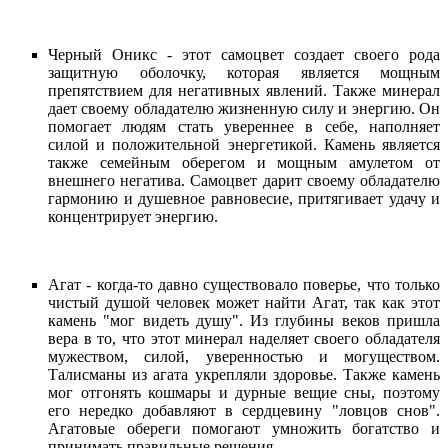
Черный Оникс - этот самоцвет создает своего рода
защитную оболочку, которая является мощным
препятствием для негативных явлений. Также минерал
дает своему обладателю жизненную силу и энергию. Он
помогает людям стать увереннее в себе, наполняет
силой и положительной энергетикой. Камень является
также семейным оберегом и мощным амулетом от
внешнего негатива. Самоцвет дарит своему обладателю
гармонию и душевное равновесие, притягивает удачу и
концентрирует энергию.
Агат - когда-то давно существовало поверье, что только
чистый душой человек может найти Агат, так как этот
камень "мог видеть душу". Из глубины веков пришла
вера в то, что этот минерал наделяет своего обладателя
мужеством, силой, уверенностью и могуществом.
Талисманы из агата укрепляли здоровье. Также камень
мог отгонять кошмары и дурные вещие сны, поэтому
его нередко добавляют в сердцевину "ловцов снов".
Агатовые обереги помогают умножить богатство и
принимать правильные решения.