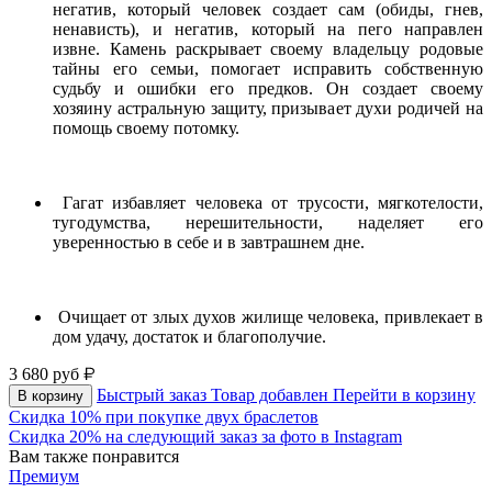
негатив, который человек создает сам (обиды, гнев,
ненависть), и негатив, который на пего направлен
извне. Камень раскрывает своему владельцу родовые
тайны его семьи, помогает исправить собственную
судьбу и ошибки его предков. Он создает своему
хозяину астральную защиту, призывает духи родичей на
помощь своему потомку.
Гагат избавляет человека от трусости, мягкотелости,
тугодумства, нерешительности, наделяет его
уверенностью в себе и в завтрашнем дне.
Очищает от злых духов жилище человека, привлекает в
дом удачу, достаток и благополучие.
3 680
руб
Быстрый заказ
Товар добавлен
Перейти в корзину
В корзину
Скидка 10% при покупке двух браслетов
Скидка 20% на следующий заказ за фото в Instagram
Вам также понравится
Премиум