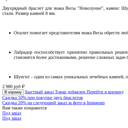
Двухрядный браслет для знака Весы "Новолуние", камни: Шу
стали. Размер камней 8 мм.
Опалит помогает представителям знака Весы обрести люб
Лабрадор поспособствует принятию правильных решений
становятся более достижимыми, решение сложных задач б
Шунгит – один из самых уникальных лечебных камней,
2 980
руб
Быстрый заказ
Товар добавлен
Перейти в корзину
В корзину
Скидка 10% при покупке двух браслетов
Скидка 20% на следующий заказ за фото в Instagram
Вам также понравится
Под заказ
Под заказ