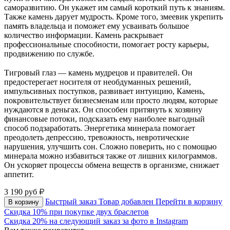
саморазвитию. Он укажет им самый короткий путь к знаниям.
Также камень дарует мудрость. Кроме того, змеевик укрепить
память владельца и поможет ему усваивать большое
количество информации. Камень раскрывает
профессиональные способности, помогает росту карьеры,
продвижению по службе.
⠀
Тигровый глаз — камень мудрецов и правителей. Он
предостерегает носителя от необдуманных решений,
импульсивных поступков, развивает интуицию, Камень,
покровительствует бизнесменам или просто людям, которые
нуждаются в деньгах. Он способен притянуть к хозяину
финансовые потоки, подсказать ему наиболее выгодный
способ подзаработать. Энергетика минерала помогает
преодолеть депрессию, тревожность, невротические
нарушения, улучшить сон. Сложно поверить, но с помощью
минерала можно избавиться также от лишних килограммов.
Он ускоряет процессы обмена веществ в организме, снижает
аппетит.
3 190
руб
Быстрый заказ
Товар добавлен
Перейти в корзину
В корзину
Скидка 10% при покупке двух браслетов
Скидка 20% на следующий заказ за фото в Instagram