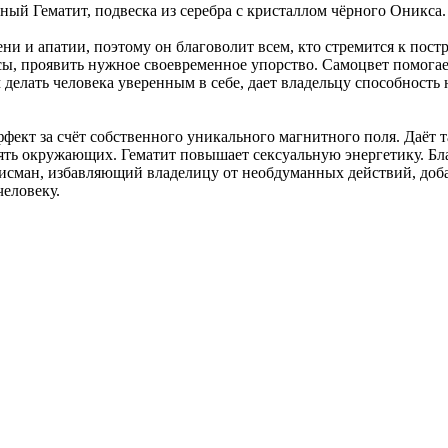
ый Гематит, подвеска из серебра с кристаллом чёрного Оникса.
ени и апатии, поэтому он благоволит всем, кто стремится к пост
сы, проявить нужное своевременное упорство. Самоцвет помогает
делать человека уверенным в себе, дает владельцу способность н
ффект за счёт собственного уникального магнитного поля. Даёт
лять окружающих. Гематит повышает сексуальную энергетику. Бл
сман, избавляющий владелицу от необдуманных действий, доб
человеку.