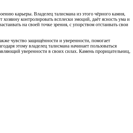
роению карьеры. Владелец талисмана из этого чёрного камня,
 хозяину контролировать всплески эмоций, даёт ясность ума и
астаивать на своей точке зрения, с упорством отстаивать свои
 также чувство защищённости и уверенности, помогает
агодаря этому владелец талисмана начинает пользоваться
авляющий уверенности в своих силах. Камень прорицательниц,