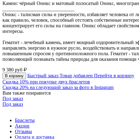
Камни: чёрный Оникс и матовый полосатый Оникс, многогранн
_____________________________
Оникс - талисман силы и уверенности, избавляет человека от л
как правило, человек, способный отстоять собственные интере
концентрирует его силы на главном. Оникс обладает свойством 
интересы.
Гематит - лечебный камень, имеет мощный оздоровительный э
направлять энергию в нужное русло, воздействовать и направ
повышенным спросом у противоположного пола. Гематит - тали
позволяющий познавать тайны природы для оказания помощи 
9 380
руб
Быстрый заказ
Товар добавлен
Перейти в корзину
В корзину
Скидка 10% при покупке двух браслетов
Скидка 20% на следующий заказ за фото в Instagram
Вам также понравится
Под заказ
Под заказ
Браслеты
Акции
Отзывы
Оплата и доставка