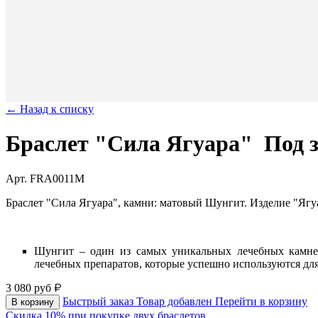
← Назад к списку
Браслет "Сила Ягуара"
Под 
Арт. FRA0011M
Браслет "Сила Ягуара", камни: матовый Шунгит. Изделие "Ягу
Шунгит – один из самых уникальных лечебных камней
лечебных препаратов, которые успешно используются для
3 080
руб
Быстрый заказ
Товар добавлен
Перейти в корзину
В корзину
Скидка 10% при покупке двух браслетов