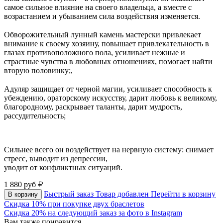
самое сильное влияние на своего владельца, а вместе с
возрастанием и убыванием сила воздействия изменяется.
⠀
Обворожительный лунный камень мастерски привлекает
внимание к своему хозяину, повышает привлекательность в
глазах противоположного пола, усиливает нежные и
страстные чувства в любовных отношениях, помогает найти
вторую половинку;,
⠀
Адуляр защищает от черной магии, усиливает способность к
убеждению, ораторскому искусству, дарит любовь к великому,
благородному, раскрывает таланты, дарит мудрость,
рассудительность;
Сильнее всего он воздействует на нервную систему: снимает
стресс, выводит из депрессии,
уводит от конфликтных ситуаций.
1 880
руб
Быстрый заказ
Товар добавлен
Перейти в корзину
В корзину
Скидка 10% при покупке двух браслетов
Скидка 20% на следующий заказ за фото в Instagram
Вам также понравится