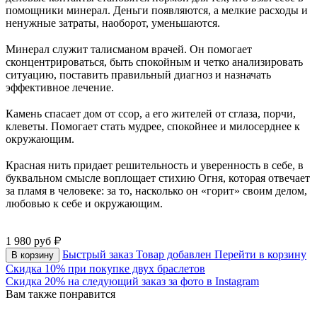
помощники минерал. Деньги появляются, а мелкие расходы и
ненужные затраты, наоборот, уменьшаются.
⠀
Минерал служит талисманом врачей. Он помогает
сконцентрироваться, быть спокойным и четко анализировать
ситуацию, поставить правильный диагноз и назначать
эффективное лечение.
⠀
Камень спасает дом от ссор, а его жителей от сглаза, порчи,
клеветы. Помогает стать мудрее, спокойнее и милосерднее к
окружающим.
⠀
Красная нить придает решительность и уверенность в себе, в
буквальном смысле воплощает стихию Огня, которая отвечает
за пламя в человеке: за то, насколько он «горит» своим делом,
любовью к себе и окружающим.
⠀
1 980
руб
Быстрый заказ
Товар добавлен
Перейти в корзину
В корзину
Скидка 10% при покупке двух браслетов
Скидка 20% на следующий заказ за фото в Instagram
Вам также понравится