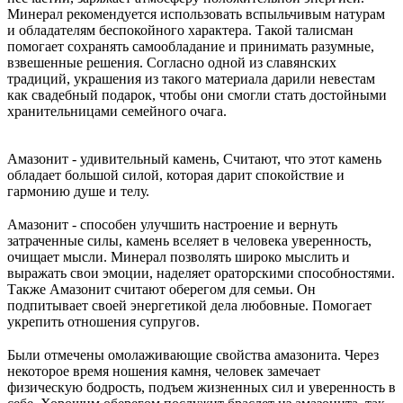
Минерал рекомендуется использовать вспыльчивым натурам
и обладателям беспокойного характера. Такой талисман
помогает сохранять самообладание и принимать разумные,
взвешенные решения. Согласно одной из славянских
традиций, украшения из такого материала дарили невестам
как свадебный подарок, чтобы они смогли стать достойными
хранительницами семейного очага.
⠀
Амазонит - удивительный камень, Считают, что этот камень
обладает большой силой, которая дарит спокойствие и
гармонию душе и телу.
⠀
Амазонит - способен улучшить настроение и вернуть
затраченные силы, камень вселяет в человека уверенность,
очищает мысли. Минерал позволять широко мыслить и
выражать свои эмоции, наделяет ораторскими способностями.
Также Амазонит считают оберегом для семьи. Он
подпитывает своей энергетикой дела любовные. Помогает
укрепить отношения супругов.
⠀
Были отмечены омолаживающие свойства амазонита. Через
некоторое время ношения камня, человек замечает
физическую бодрость, подъем жизненных сил и уверенность в