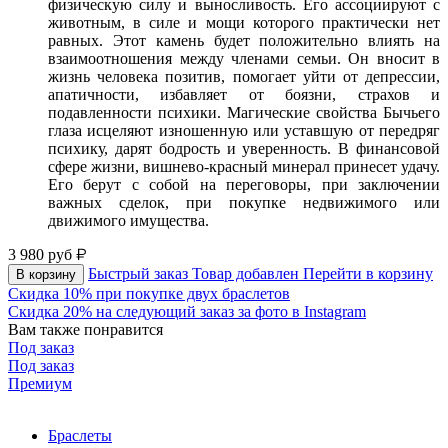
физическую силу и выносливость. Его ассоциируют с
животным, в силе и мощи которого практически нет
равных. Этот камень будет положительно влиять на
взаимоотношения между членами семьи. Он вносит в
жизнь человека позитив, помогает уйти от депрессии,
апатичности, избавляет от боязни, страхов и
подавленности психики. Магические свойства Бычьего
глаза исцеляют изношенную или уставшую от передряг
психику, дарят бодрость и уверенность. В финансовой
сфере жизни, вишнево-красный минерал принесет удачу.
Его берут с собой на переговоры, при заключении
важных сделок, при покупке недвижимого или
движимого имущества.
3 980
руб
Быстрый заказ
Товар добавлен
Перейти в корзину
В корзину
Скидка 10% при покупке двух браслетов
Скидка 20% на следующий заказ за фото в Instagram
Вам также понравится
Под заказ
Под заказ
Премиум
Браслеты