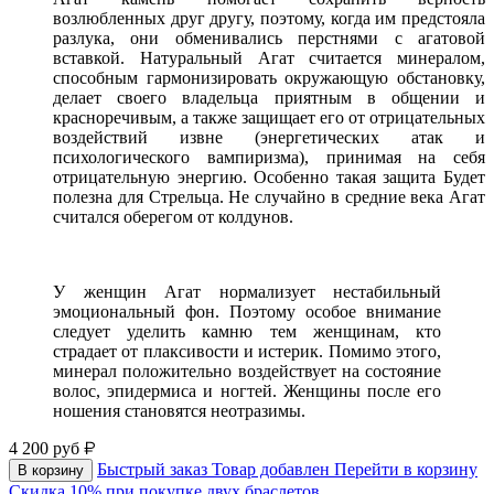
возлюбленных друг другу, поэтому, когда им предстояла
разлука, они обменивались перстнями с агатовой
вставкой. Натуральный Агат считается минералом,
способным гармонизировать окружающую обстановку,
делает своего владельца приятным в общении и
красноречивым, а также защищает его от отрицательных
воздействий извне (энергетических атак и
психологического вампиризма), принимая на себя
отрицательную энергию. Особенно такая защита Будет
полезна для Стрельца. Не случайно в средние века Агат
считался оберегом от колдунов.
У женщин Агат нормализует нестабильный
эмоциональный фон. Поэтому особое внимание
следует уделить камню тем женщинам, кто
страдает от плаксивости и истерик. Помимо этого,
минерал положительно воздействует на состояние
волос, эпидермиса и ногтей. Женщины после его
ношения становятся неотразимы.
4 200
руб
Быстрый заказ
Товар добавлен
Перейти в корзину
В корзину
Скидка 10% при покупке двух браслетов