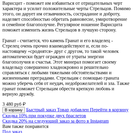
Варисцит - поможет им избавиться от отрицательных черт
характера и усилит положительные черты Стрельцов. Помимо
этого, он дарует им отзывчивость, сострадание и доброту,
наделяет способностью обретать равновесие, умиротворение
и семейное благополучие. Регулярное ношение Варисцита
поможет изменить жизнь Стрельцов в лучшую сторону.
Гранат - считается, что камень Гранат и его владелец -
Стрелец очень прочно взаимодействуют и, если по-
настоящему «сроднятся» друг с другом, то такой человек
автоматически будет огражден от утраты энергии
благополучия и счастья. Этот минерал помогает своему
владельцу совершенно хладнокровно и решительно
справляться с любыми тяжелыми обстоятельствами и
жизненными преградами. Стрельцам с помощью граната
можно уберечь себя от неудач, недоброжелателей и зла. Также
гранат поможет Стрельцам обрести крепкую любовь и
верную дружбу.
3 480
руб
Быстрый заказ
Товар добавлен
Перейти в корзину
В корзину
Скидка 10% при покупке двух браслетов
Скидка 20% на следующий заказ за фото в Instagram
Вам также понравится
Под заказ