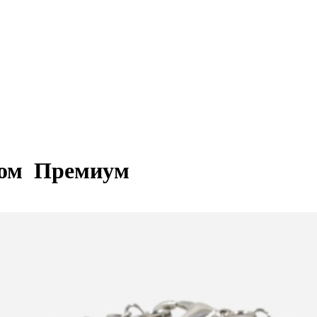
гом
Премиум