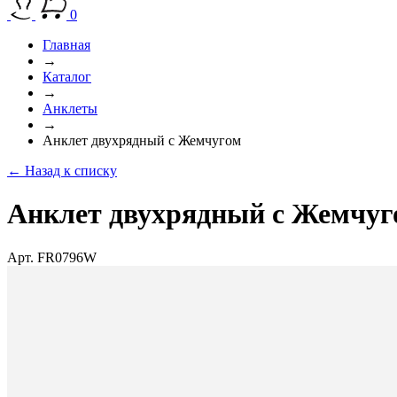
0
Главная
→
Каталог
→
Анклеты
→
Анклет двухрядный с Жемчугом
← Назад к списку
Анклет двухрядный с Жемчу
Арт. FR0796W